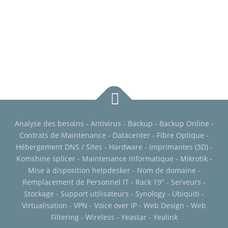
Analyse des besoins - Antivirus - Backup - Backup Online -
Contrats de Maintenance - Datacenter - Fibre Optique -
Hébergement DNS / Sites - Hardware - Imprimantes (3D) -
Komshine splicer - Maintenance Informatique - Mikrotik -
Mise à disposition helpdesker - Nom de domaine -
Remplacement de Personnel IT - Rack 19" - Serveurs -
Stockage - Support utilisateurs - Synology - Ubiquiti -
Virtualisation - VPN - Voice over IP - Web Design - Web
Filtering - Wireless - Yeastar - Yealink