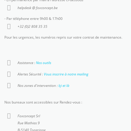
helpdesk @ foxconcept.be
- Par téléphone entre 9h00 & 17h00
+32 (0)2 808 35 35
Pour les urgences, les numéros repris sur votre contrat de maintenance.
Assistance :
Nos outils
Alertes Sécurité :
Vous inscrire à notre mailing
Nos zones d'intervention :
Içi et là
Nos bureaux sont accessibles sur Rendez-vous :
Foxconcept Srl
Rue Mathias 9
B-5140 Tongrinne